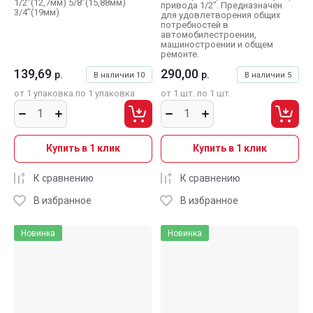
1/2”(12,7мм) 5/8”(15,88мм)
привода 1/2". Предназначен
3/4”(19мм)
для удовлетворения общих
потребностей в
автомобилестроении,
машиностроении и общем
ремонте.
139,69
290,00
р.
р.
В наличии
10
В наличии
5
от 1 упаковка по 1 упаковка
от 1 шт. по 1 шт.
Купить в 1 клик
Купить в 1 клик
К сравнению
К сравнению
В избранное
В избранное
Новинка
Новинка