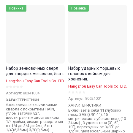
Цена - убывание
Новинка
Новинка
Цена - возрастание
Название - Я-А
Название - А-Я
Набор зенковочных сверл
Набор ударных торцевых
для твердых металлов, 5 шт.
головок c кейсом для
хранения.
Hangzhou Easy Can Tools Co. LTD.
Hangzhou Easy Can Tools Co. LTD.
Артикул:
80341004
Артикул:
80621001
ХАРАКТЕРИСТИКИ
5-канавочные зенковочные
ХАРАКТЕРИСТИКИ
сверла с покрытием TiAlN,
Включает в себя 11 глубоких
углом заточки 82°,
гнезд SAE (3/8"-1"), 15
шестигранным хвостовиком
метрических глубоких гнезд (10-
1/4 дюйма, диаметр сверления
24 мм)., 3 удлинителя (3", 6",
от 1/4 до 3/4 дюйма, 5 шт.
10"), переходник от 3/8"F до
1/4”(6,35мм) 3/8”(9,5мм)
1/2"M , универсальный шарнир