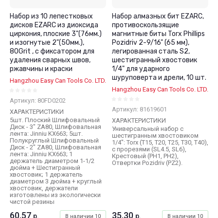
Набор из 10 лепестковых
Набор алмазных бит EZARC,
дисков EZARC из диоксида
противоскользящие
циркония, плоские 3"(76мм.)
магнитные биты Torx Phillips
и изогнутые 2"(50мм.),
Pozidriv 2-9/16" (65 мм),
80Grit , с фиксатором для
легированная сталь S2,
удаления сварных швов,
шестигранный хвостовик
ржавчины и краски
1/4" для ударного
шуруповерта и дрели, 10 шт.
Hangzhou Easy Can Tools Co. LTD.
Hangzhou Easy Can Tools Co. LTD.
Артикул:
80FD0202
Артикул:
81619601
ХАРАКТЕРИСТИКИ
5шт. Плоский Шлифовальный
ХАРАКТЕРИСТИКИ
Диск - 3" ZA80, Шлифовальная
Универсальный набор с
лента: Jinniu KX663; 5шт.
шестигранным хвостовиком
Полукруглый Шлифовальный
1/4": Torx (T15, T20, T25, T30, T40),
Диск - 2" ZA80, Шлифовальная
с прорезями (SL4.5, SL6),
лента: Jinniu KX663; 1
Крестовый (PH1, PH2),
держатель диаметром 1-1/2
Отвертки Pozidriv (PZ2).
дюйма + Шестигранный
хвостовик; 1 держатель
диаметром 3 дюйма + круглый
хвостовик, держатели
изготовлены из экологически
чистой резины
60,57
35,30
р.
р.
В наличии
10
В наличии
10