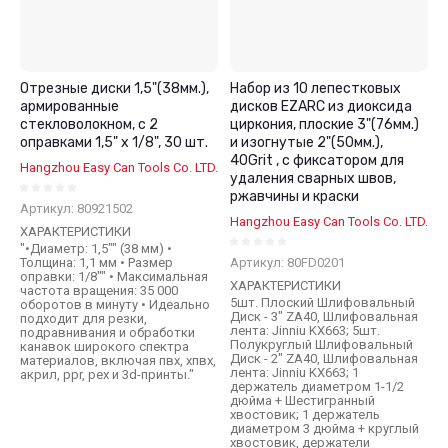
Отрезные диски 1,5"(38мм.),
Набор из 10 лепестковых
армированные
дисков EZARC из диоксида
стекловолокном, с 2
циркония, плоские 3"(76мм.)
оправками 1,5" x 1/8", 30 шт.
и изогнутые 2"(50мм.),
40Grit , с фиксатором для
Hangzhou Easy Can Tools Co. LTD.
удаления сварных швов,
ржавчины и краски
Артикул:
80921502
Hangzhou Easy Can Tools Co. LTD.
ХАРАКТЕРИСТИКИ
"•Диаметр: 1,5"" (38 мм) •
Толщина: 1,1 мм • Размер
Артикул:
80FD0201
оправки: 1/8"" • Максимальная
ХАРАКТЕРИСТИКИ
частота вращения: 35 000
5шт. Плоский Шлифовальный
оборотов в минуту • Идеально
Диск - 3" ZA40, Шлифовальная
подходит для резки,
лента: Jinniu KX663; 5шт.
подравнивания и обработки
Полукруглый Шлифовальный
канавок широкого спектра
Диск - 2" ZA40, Шлифовальная
материалов, включая пвх, хпвх,
лента: Jinniu KX663; 1
акрил, ppr, pex и 3d-принты."
держатель диаметром 1-1/2
дюйма + Шестигранный
хвостовик; 1 держатель
диаметром 3 дюйма + круглый
хвостовик, держатели