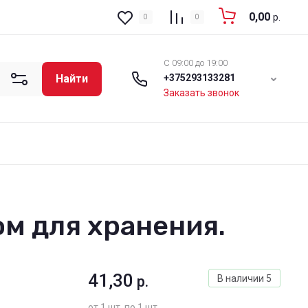
0,00
р.
0
0
C 09:00 до 19:00
Найти
+375293133281
Заказать звонок
м для хранения.
41,30
р.
В наличии
5
от 1 шт. по 1 шт.