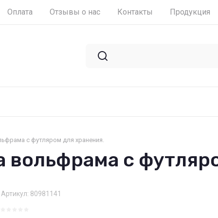
Оплата
Отзывы о нас
Контакты
Продукция
льфрама с футляром для хранения.
а вольфрама с футляро
Артикул:
80981141